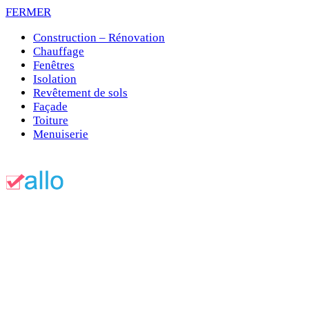
FERMER
Construction – Rénovation
Chauffage
Fenêtres
Isolation
Revêtement de sols
Façade
Toiture
Menuiserie
Devis toit végétal :
comparez gratuitement les
prix des artisans