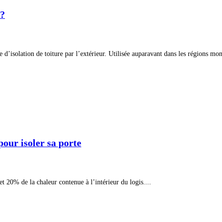
 ?
 d’isolation de toiture par l’extérieur. Utilisée auparavant dans les régions mon
pour isoler sa porte
t 20% de la chaleur contenue à l’intérieur du logis....