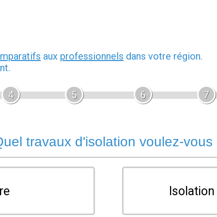
omparatifs
aux
professionnels
dans votre région.
nt.
4
5
6
7
uel travaux d'isolation voulez-vous
re
Isolatio