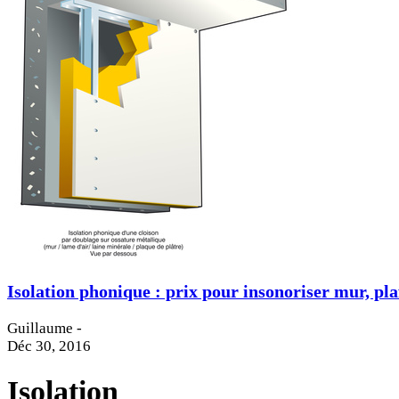
Isolation phonique : prix pour insonoriser mur, pl
Guillaume
-
Déc 30, 2016
Isolation