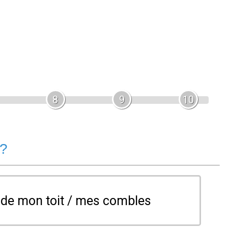
8
9
10
 ?
n de mon toit / mes combles