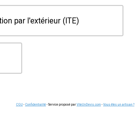
tion par l'extérieur (ITE)
CGU
-
Confidentialité
- Service proposé par
ViteUnDevis.com
-
Vous êtes un artisan ?