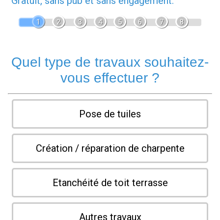
Gratuit, sans pub et sans engagement.
1
2
3
4
5
6
7
8
Quel type de travaux souhaitez-
vous effectuer ?
Pose de tuiles
Création / réparation de charpente
Etanchéité de toit terrasse
Autres travaux