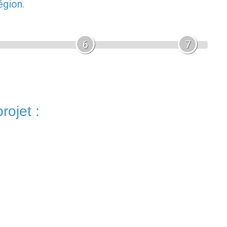
égion.
6
7
rojet :