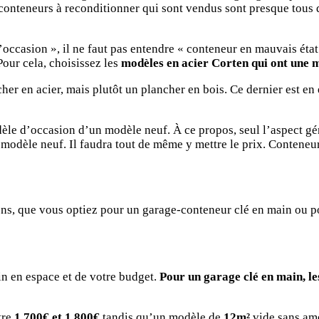
conteneurs à reconditionner qui sont vendus sont presque tous d
occasion », il ne faut pas entendre « conteneur en mauvais état »
Pour cela, choisissez les
modèles en acier Corten qui ont une m
cher en acier, mais plutôt un plancher en bois. Ce dernier est e
odèle d’occasion d’un modèle neuf. À ce propos, seul l’aspect g
odèle neuf. Il faudra tout de même y mettre le prix. Conteneur 
ations, que vous optiez pour un garage-conteneur clé en main o
in en espace et de votre budget.
Pour un garage clé en main, l
tre
1 700€ et 1 800€
tandis qu’un modèle de
12m²
vide sans am