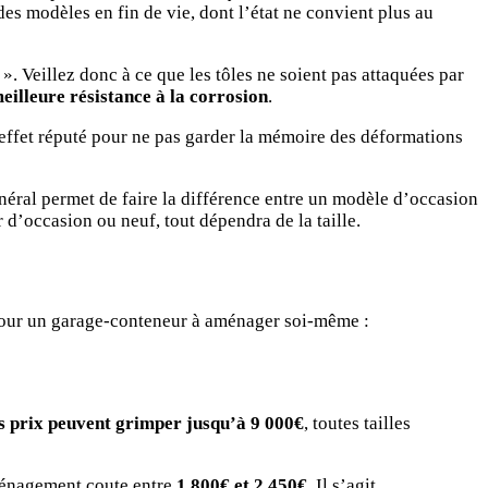
es modèles en fin de vie, dont l’état ne convient plus au
. Veillez donc à ce que les tôles ne soient pas attaquées par
eilleure résistance à la corrosion
.
n effet réputé pour ne pas garder la mémoire des déformations
énéral permet de faire la différence entre un modèle d’occasion
d’occasion ou neuf, tout dépendra de la taille.
u pour un garage-conteneur à aménager soi-même :
es prix peuvent grimper jusqu’à 9 000€
, toutes tailles
énagement coute entre
1 800€ et 2 450€
. Il s’agit