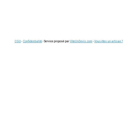
CGU
-
Confidentialité
- Service proposé par
ViteUnDevis.com
-
Vous êtes un artisan ?