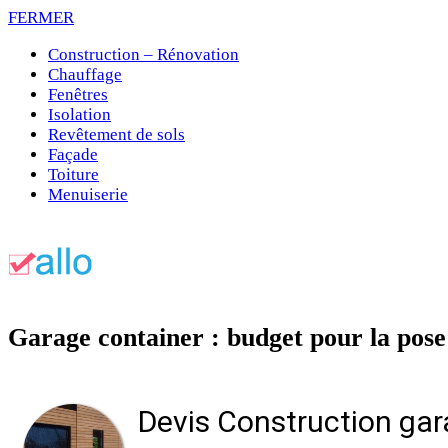
FERMER
Construction – Rénovation
Chauffage
Fenêtres
Isolation
Revêtement de sols
Façade
Toiture
Menuiserie
Garage container : budget pour la pos
Devis Construction ga