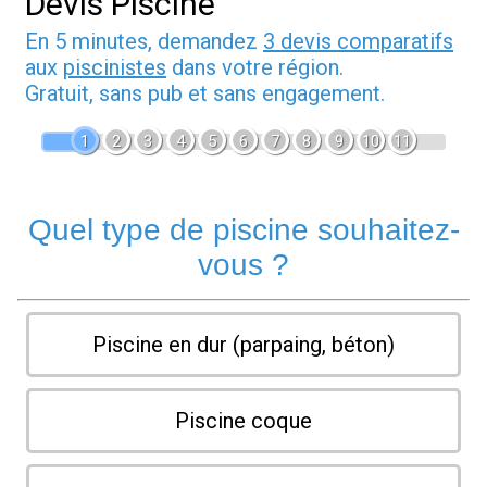
Devis Piscine
En 5 minutes, demandez
3 devis comparatifs
aux
piscinistes
dans votre région.
Gratuit, sans pub et sans engagement.
1
2
3
4
5
6
7
8
9
10
11
Quel type de piscine souhaitez-
vous ?
Piscine en dur (parpaing, béton)
Piscine coque