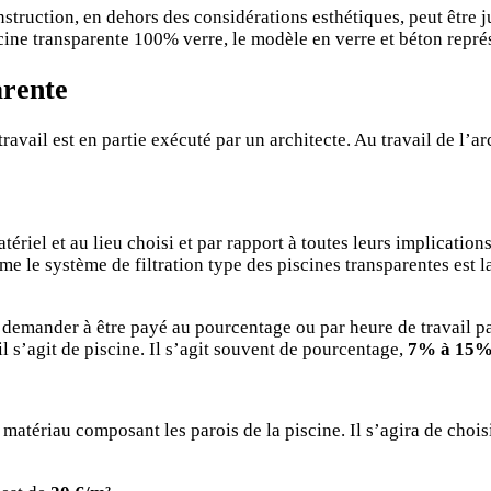
struction, en dehors des considérations esthétiques, peut être ju
iscine transparente 100% verre, le modèle en verre et béton repré
arente
travail est en partie exécuté par un architecte. Au travail de l’a
tériel et au lieu choisi et par rapport à toutes leurs implication
e le système de filtration type des piscines transparentes est l
t demander à être payé au pourcentage ou par heure de travail pa
il s’agit de piscine. Il s’agit souvent de pourcentage,
7% à 15% d
atériau composant les parois de la piscine. Il s’agira de choisir