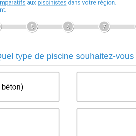
omparatifs
aux
piscinistes
dans votre région.
nt.
5
6
7
uel type de piscine souhaitez-vous
 béton)