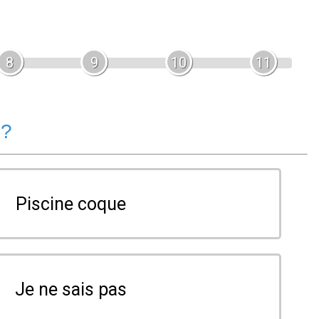
8
9
10
11
 ?
Piscine coque
Je ne sais pas