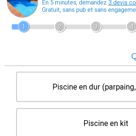
En 5 minutes, demandez
3 devis c
Gratuit, sans pub et sans engageme
1
2
3
4
Q
Piscine en dur (parpaing,
Piscine en kit