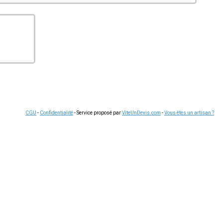
CGU
-
Confidentialité
- Service proposé par
ViteUnDevis.com
-
Vous êtes un artisan ?