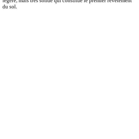
légère, mais très solide qui constitue le premier revêtement
du sol.